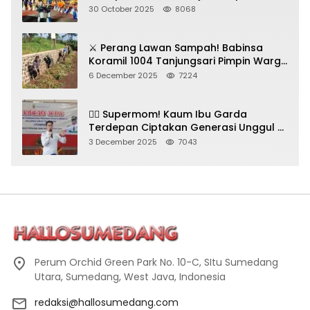
Seni Budaya!
30 October 2025
8068
⚔️ Perang Lawan Sampah! Babinsa
Koramil 1004 Tanjungsari Pimpin Warga
Bersihkan Gorong-Gorong & Plastik
6 December 2025
7224
🦸‍♀️ Supermom! Kaum Ibu Garda
Terdepan Ciptakan Generasi Unggul di
Sumedang
3 December 2025
7043
Perum Orchid Green Park No. 10-C, SItu Sumedang
Utara, Sumedang, West Java, Indonesia
redaksi@hallosumedang.com