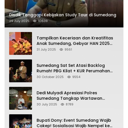
Disdik Tanggapi Kebijakan Study Tour di Sumedang
29 July 2025
10639
Tampilkan Keceriaan dan Kreatifitas
Anak Sumedang, Gebyar HAN 2025
Dihadiri Bupati dan Wabup
31 July 2025
9561
Sumedang Sat Set Atasi Backlog
Rumah! PBG Kilat + KUR Perumahan
Jadi Kunci!
30 October 2025
9554
Dedi Mulyadi Apresiasi Polres
Sumedang Tangkap Wartawan
Gadungan Pemeras Kades
30 July 2025
8789
Bupati Dony: Event Sumedang Wajib
Cakep! Sosialisasi Wajib Nempel ke