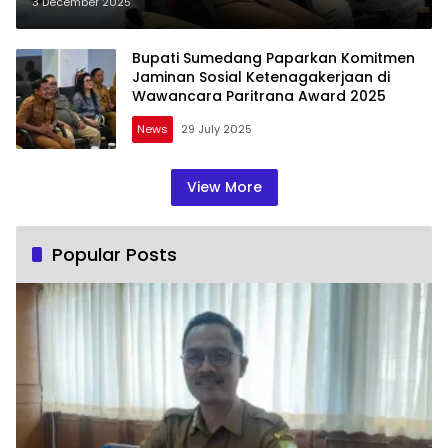
Keren Perlindungan Pekerja
3 December 2025
Sumedang!
Bupati Sumedang Paparkan Komitmen
Jaminan Sosial Ketenagakerjaan di
Wawancara Paritrana Award 2025
News
29 July 2025
View More
Popular Posts