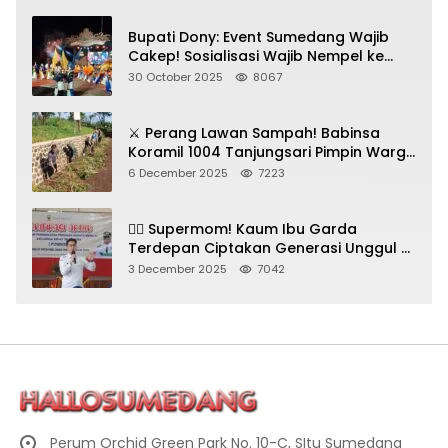
Bupati Dony: Event Sumedang Wajib
Cakep! Sosialisasi Wajib Nempel ke
Seni Budaya!
30 October 2025
8067
⚔️ Perang Lawan Sampah! Babinsa
Koramil 1004 Tanjungsari Pimpin Warga
Bersihkan Gorong-Gorong & Plastik
6 December 2025
7223
🦸‍♀️ Supermom! Kaum Ibu Garda
Terdepan Ciptakan Generasi Unggul di
Sumedang
3 December 2025
7042
Perum Orchid Green Park No. 10-C, SItu Sumedang