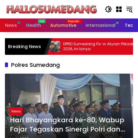
Skip
to
content
News
Health
Automotive
Internasional
Tech
ng Dorong
DPRD Sumedang Fix-in Aturan Pilkades
Breaking News
f dan Dekat
2026, Ini Isinya
Polres Sumedang
News
Hari Bhayangkara ke-80, Wabup
Fajar Tegaskan Sinergi Polri dan