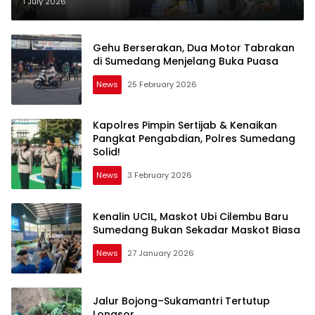
Pemda Demi Pelayanan
1 July 2026
Masyarakat
Gehu Berserakan, Dua Motor Tabrakan
di Sumedang Menjelang Buka Puasa
News
25 February 2026
Kapolres Pimpin Sertijab & Kenaikan
Pangkat Pengabdian, Polres Sumedang
Solid!
News
3 February 2026
Kenalin UCIL, Maskot Ubi Cilembu Baru
Sumedang Bukan Sekadar Maskot Biasa
News
27 January 2026
Jalur Bojong–Sukamantri Tertutup
Longsor