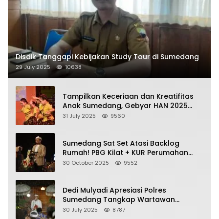
Disdik Tanggapi Kebijakan Study Tour di Sumedang
29 July 2025
10638
Tampilkan Keceriaan dan Kreatifitas
Anak Sumedang, Gebyar HAN 2025
Dihadiri Bupati dan Wabup
31 July 2025
9560
Sumedang Sat Set Atasi Backlog
Rumah! PBG Kilat + KUR Perumahan
Jadi Kunci!
30 October 2025
9552
Dedi Mulyadi Apresiasi Polres
Sumedang Tangkap Wartawan
Gadungan Pemeras Kades
30 July 2025
8787