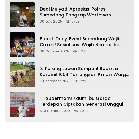
Dedi Mulyadi Apresiasi Polres
Sumedang Tangkap Wartawan
Gadungan Pemeras Kades
30 July 2025
8789
Bupati Dony: Event Sumedang Wajib
Cakep! Sosialisasi Wajib Nempel ke
Seni Budaya!
30 October 2025
8071
⚔️ Perang Lawan Sampah! Babinsa
Koramil 1004 Tanjungsari Pimpin Warga
Bersihkan Gorong-Gorong & Plastik
6 December 2025
7226
🦸‍♀️ Supermom! Kaum Ibu Garda
Terdepan Ciptakan Generasi Unggul di
Sumedang
3 December 2025
7044