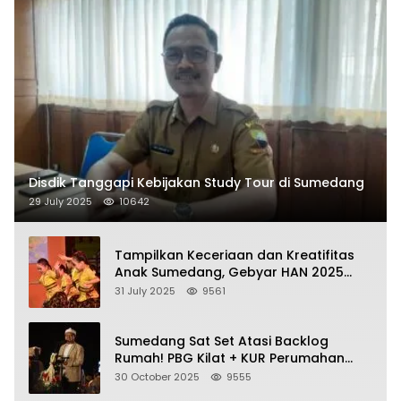
Disdik Tanggapi Kebijakan Study Tour di Sumedang
29 July 2025
10642
Tampilkan Keceriaan dan Kreatifitas
Anak Sumedang, Gebyar HAN 2025
Dihadiri Bupati dan Wabup
31 July 2025
9561
Sumedang Sat Set Atasi Backlog
Rumah! PBG Kilat + KUR Perumahan
Jadi Kunci!
30 October 2025
9555