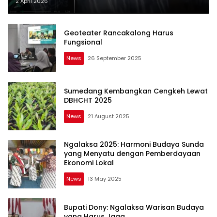
Kena Modus Penipuan
2 April 2026
Geoteater Rancakalong Harus
Fungsional
News
26 September 2025
Sumedang Kembangkan Cengkeh Lewat
DBHCHT 2025
News
21 August 2025
Ngalaksa 2025: Harmoni Budaya Sunda
yang Menyatu dengan Pemberdayaan
Ekonomi Lokal
News
13 May 2025
Bupati Dony: Ngalaksa Warisan Budaya
yang Harus Jaga