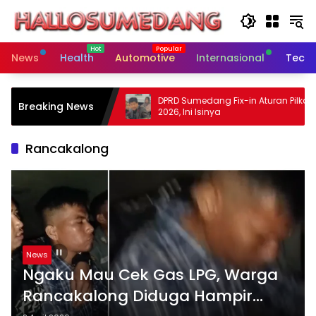
Skip
to
content
News
Health
Automotive
Internasional
Tech
edang Dorong
DPRD Sumedang Fix-in Aturan Pilkades
Breaking News
onsif dan Dekat
2026, Ini Isinya
Rancakalong
News
Ngaku Mau Cek Gas LPG, Warga
Rancakalong Diduga Hampir