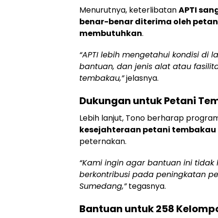
Menurutnya, keterlibatan
APTI san
benar-benar diterima oleh petan
membutuhkan
.
“APTI lebih mengetahui kondisi di
bantuan, dan jenis alat atau fasil
tembakau,”
jelasnya.
Dukungan untuk Petani T
Lebih lanjut, Tono berharap progra
kesejahteraan petani tembakau
peternakan.
“Kami ingin agar bantuan ini tida
berkontribusi pada peningkatan p
Sumedang,”
tegasnya.
Bantuan untuk 258 Kelompo