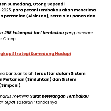
ten Sumedang, Otong Sopendi
,
 2025,
para petani tembakau akan menerima
n pertanian (Alsintan), serta alat panen dan
da
258 kelompok tani tembakau
yang tersebar
ar Otong.
Ungkap Strategi Sumedang Hadapi
ma bantuan telah
terdaftar dalam Sistem
 Pertanian (Simluhtan) dan Sistem
(Simponi)
.
 harus memiliki
Surat Keterangan Tembakau
r tepat sasaran,”
tandasnya.