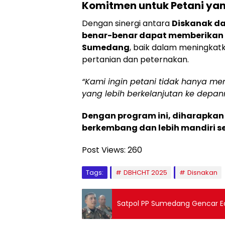
Komitmen untuk Petani yan
Dengan sinergi antara
Diskanak da
benar-benar dapat memberikan 
Sumedang
, baik dalam meningka
pertanian dan peternakan.
“Kami ingin petani tidak hanya me
yang lebih berkelanjutan ke depan
Dengan program ini, diharapkan
berkembang dan lebih mandiri s
Post Views:
260
Tags:
DBHCHT 2025
Disnakan
Satpol PP Sumedang Gencar Edu