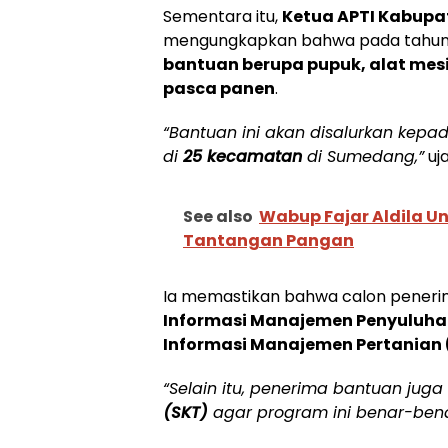
Sementara itu,
Ketua APTI Kabupa
mengungkapkan bahwa pada tahun
bantuan berupa pupuk, alat mesi
pasca panen
.
“Bantuan ini akan disalurkan kepa
di
25 kecamatan
di Sumedang,”
uj
See also
Wabup Fajar Aldila 
Tantangan Pangan
Ia memastikan bahwa calon peneri
Informasi Manajemen Penyuluhan
Informasi Manajemen Pertanian 
“Selain itu, penerima bantuan juga
(SKT)
agar program ini benar-bena