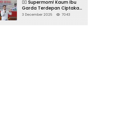
🦸‍♀️ Supermom! Kaum Ibu
Garda Terdepan Ciptakan
Generasi Unggul di
3 December 2025
7043
Sumedang