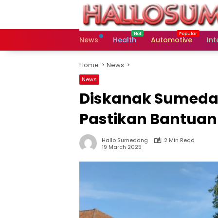
Skip
to
content
News
Health
Automotive
Int
Home
News
News
Diskanak Sumeda
Pastikan Bantuan
Hallo Sumedang
2 Min Read
19 March 2025