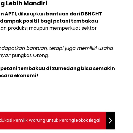
g Lebih Mandiri
n APTI
, diharapkan
bantuan dari DBHCHT
dampak positif bagi petani tembakau
tkan produksi maupun memperkuat sektor
ndapatkan bantuan, tetapi juga memiliki usaha
nya,”
pungkas Otong.
 petani tembakau di Sumedang bisa semakin
ecara ekonomi!
kasi Pemilik Warung untuk Perangi Rokok Ilegal