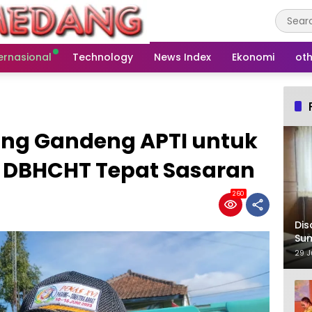
ernasional
Technology
News Index
Ekonomi
oth
ng Gandeng APTI untuk
 DBHCHT Tepat Sasaran
260
Dis
Su
29 J