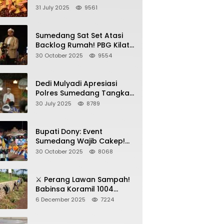
Sumedang, Gebyar HAN
31 July 2025
9561
2025 Dihadiri Bupati dan
Wabup
Sumedang Sat Set Atasi
Backlog Rumah! PBG Kilat
+ KUR Perumahan Jadi
30 October 2025
9554
Kunci!
Dedi Mulyadi Apresiasi
Polres Sumedang Tangkap
Wartawan Gadungan
30 July 2025
8789
Pemeras Kades
Bupati Dony: Event
Sumedang Wajib Cakep!
Sosialisasi Wajib Nempel
30 October 2025
8068
ke Seni Budaya!
⚔️ Perang Lawan Sampah!
Babinsa Koramil 1004
Tanjungsari Pimpin Warga
6 December 2025
7224
Bersihkan Gorong-Gorong
& Plastik