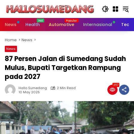
Skip
to
content
News
Health
Automotive
Internasional
Tech
Home
News
News
87 Persen Jalan di Sumedang Sudah
Mulus, Bupati Targetkan Rampung
pada 2027
357
Hallo Sumedang
2 Min Read
10 May 2025