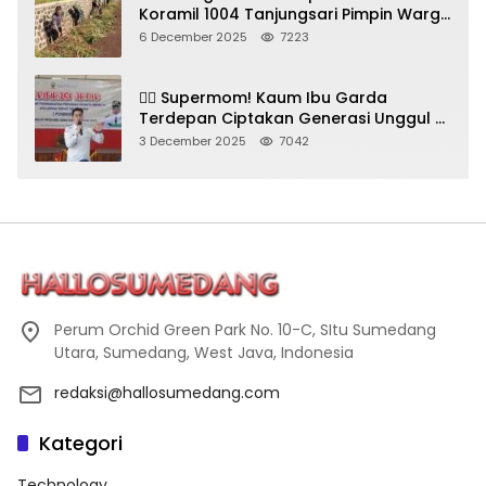
Koramil 1004 Tanjungsari Pimpin Warga
Bersihkan Gorong-Gorong & Plastik
6 December 2025
7223
🦸‍♀️ Supermom! Kaum Ibu Garda
Terdepan Ciptakan Generasi Unggul di
Sumedang
3 December 2025
7042
Perum Orchid Green Park No. 10-C, SItu Sumedang
Utara, Sumedang, West Java, Indonesia
redaksi@hallosumedang.com
Kategori
Technology