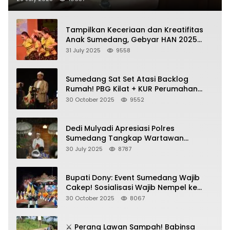
Tampilkan Keceriaan dan Kreatifitas
Anak Sumedang, Gebyar HAN 2025
Dihadiri Bupati dan Wabup
31 July 2025
9558
Sumedang Sat Set Atasi Backlog
Rumah! PBG Kilat + KUR Perumahan
Jadi Kunci!
30 October 2025
9552
Dedi Mulyadi Apresiasi Polres
Sumedang Tangkap Wartawan
Gadungan Pemeras Kades
30 July 2025
8787
Bupati Dony: Event Sumedang Wajib
Cakep! Sosialisasi Wajib Nempel ke
Seni Budaya!
30 October 2025
8067
⚔️ Perang Lawan Sampah! Babinsa