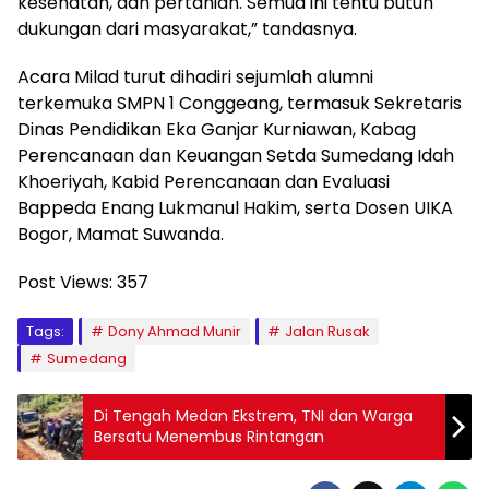
kesehatan, dan pertanian. Semua ini tentu butuh
dukungan dari masyarakat,” tandasnya.
Acara Milad turut dihadiri sejumlah alumni
terkemuka SMPN 1 Conggeang, termasuk Sekretaris
Dinas Pendidikan Eka Ganjar Kurniawan, Kabag
Perencanaan dan Keuangan Setda Sumedang Idah
Khoeriyah, Kabid Perencanaan dan Evaluasi
Bappeda Enang Lukmanul Hakim, serta Dosen UIKA
Bogor, Mamat Suwanda.
Post Views:
357
Tags:
Dony Ahmad Munir
Jalan Rusak
Sumedang
Di Tengah Medan Ekstrem, TNI dan Warga
Bersatu Menembus Rintangan