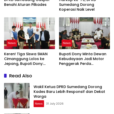
Benahi Aturan Pilkades
Sumedang Dorong
Koperasi Naik Level
News
News
Keren! Tiga Siswa SMAN
Bupati Dony Minta Dewan
Cimanggung Lolos ke
Kebudayaan Jadi Motor
Jepang, Bupati Dony:
Penggerak Perda
Berani Mimpi Besar!
Sumedang Puseur Budaya
Sunda
Read Also
Wakil Ketua DPRD Sumedang Dorong
Kades Baru Lebih Responsif dan Dekat
Warga
News
31 July 2026