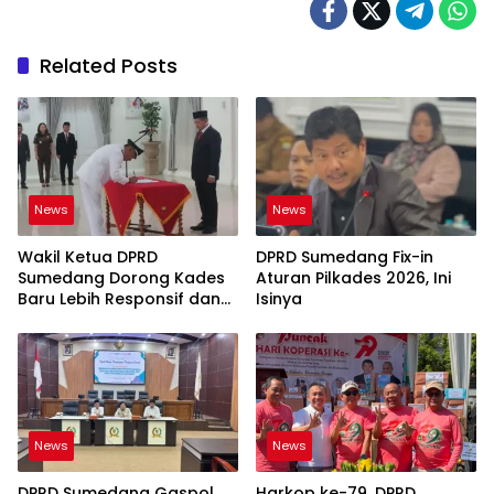
Related Posts
News
News
Wakil Ketua DPRD
DPRD Sumedang Fix-in
Sumedang Dorong Kades
Aturan Pilkades 2026, Ini
Baru Lebih Responsif dan
Isinya
Dekat Warga
News
News
DPRD Sumedang Gaspol
Harkop ke-79, DPRD