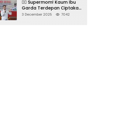
🦸‍♀️ Supermom! Kaum Ibu
Garda Terdepan Ciptakan
Generasi Unggul di
3 December 2025
7042
Sumedang