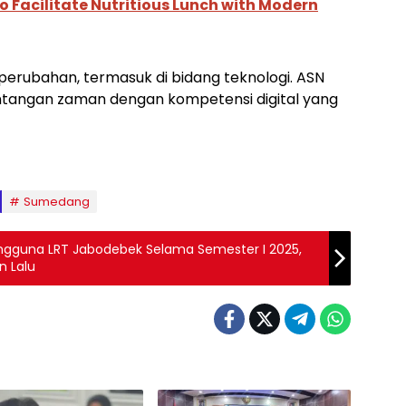
o Facilitate Nutritious Lunch with Modern
erubahan, termasuk di bidang teknologi. ASN
tangan zaman dengan kompetensi digital yang
Sumedang
 Pengguna LRT Jabodebek Selama Semester I 2025,
n Lalu