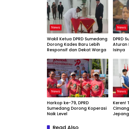
News
News
Wakil Ketua DPRD Sumedang
DPRD S
Dorong Kades Baru Lebih
Aturan 
Responsif dan Dekat Warga
Isinya
News
News
Harkop ke-79, DPRD
Keren! 
Sumedang Dorong Koperasi
Cimang
Naik Level
Jepang,
Mimpi B
Read Also