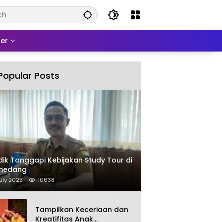
er
Popular Posts
dik Tanggapi Kebijakan Study Tour di
medang
uly 2025
10638
Tampilkan Keceriaan dan
Kreatifitas Anak