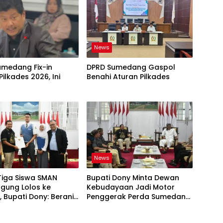
News
umedang Fix-in
DPRD Sumedang Gaspol
Pilkades 2026, Ini
Benahi Aturan Pilkades
News
Tiga Siswa SMAN
Bupati Dony Minta Dewan
gung Lolos ke
Kebudayaan Jadi Motor
 Bupati Dony: Berani
Penggerak Perda Sumedang
esar!
Puseur Budaya Sunda