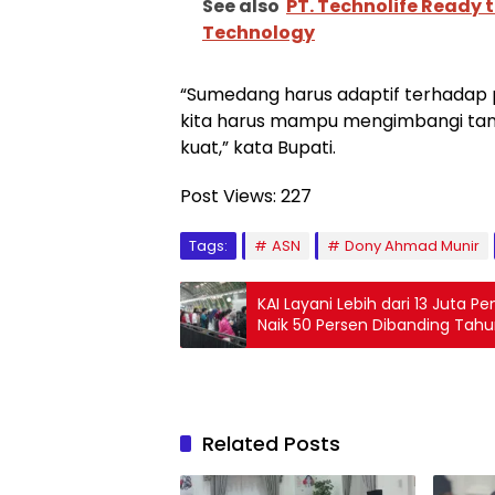
See also
PT. Technolife Ready t
Technology
“Sumedang harus adaptif terhadap p
kita harus mampu mengimbangi tan
kuat,” kata Bupati.
Post Views:
227
Tags:
ASN
Dony Ahmad Munir
KAI Layani Lebih dari 13 Juta
Naik 50 Persen Dibanding Tahu
Related Posts