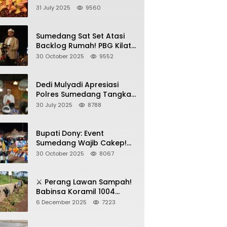
Sumedang, Gebyar HAN
31 July 2025
9560
2025 Dihadiri Bupati dan
Wabup
Sumedang Sat Set Atasi
Backlog Rumah! PBG Kilat
+ KUR Perumahan Jadi
30 October 2025
9552
Kunci!
Dedi Mulyadi Apresiasi
Polres Sumedang Tangkap
Wartawan Gadungan
30 July 2025
8788
Pemeras Kades
Bupati Dony: Event
Sumedang Wajib Cakep!
Sosialisasi Wajib Nempel
30 October 2025
8067
ke Seni Budaya!
⚔️ Perang Lawan Sampah!
Babinsa Koramil 1004
Tanjungsari Pimpin Warga
6 December 2025
7223
Bersihkan Gorong-Gorong
& Plastik