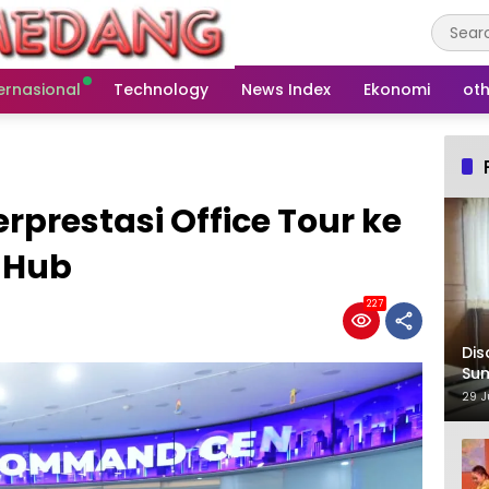
ernasional
Technology
News Index
Ekonomi
oth
rprestasi Office Tour ke
mHub
227
Dis
Su
29 J