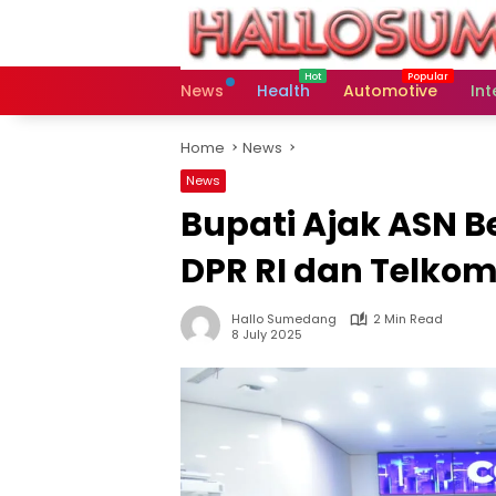
Skip
to
content
News
Health
Automotive
Int
Home
News
News
Bupati Ajak ASN Be
DPR RI dan Telko
Hallo Sumedang
2 Min Read
8 July 2025