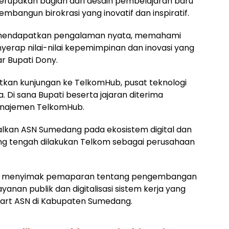
rupakan bagian dari desain pembelajaran baru
bangun birokrasi yang inovatif dan inspiratif.
g mendapatkan pengalaman nyata, memahami
nyerap nilai-nilai kepemimpinan dan inovasi yang
ar Bupati Dony.
tkan kunjungan ke TelkomHub, pusat teknologi
a. Di sana Bupati beserta jajaran diterima
manajemen TelkomHub.
lkan ASN Sumedang pada ekosistem digital dan
ang tengah dilakukan Telkom sebagai perusahaan
ng menyimak pemaparan tentang pengembangan
anan publik dan digitalisasi sistem kerja yang
mart ASN di Kabupaten Sumedang.