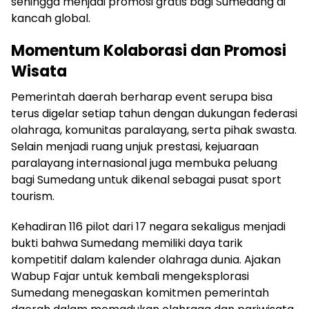
sehingga menjadi promosi gratis bagi Sumedang di
kancah global.
Momentum Kolaborasi dan Promosi
Wisata
Pemerintah daerah berharap event serupa bisa
terus digelar setiap tahun dengan dukungan federasi
olahraga, komunitas paralayang, serta pihak swasta.
Selain menjadi ruang unjuk prestasi, kejuaraan
paralayang internasional juga membuka peluang
bagi Sumedang untuk dikenal sebagai pusat sport
tourism.
Kehadiran 116 pilot dari 17 negara sekaligus menjadi
bukti bahwa Sumedang memiliki daya tarik
kompetitif dalam kalender olahraga dunia. Ajakan
Wabup Fajar untuk kembali mengeksplorasi
Sumedang menegaskan komitmen pemerintah