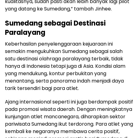
kualitasnya, sudah pasti akan lebih banyak lagi pilot
yang datang ke Sumedang,” tambah Jinhee.
Sumedang sebagai Destinasi
Paralayang
Keberhasilan penyelenggaraan kejuaraan ini
semakin mengukuhkan Sumedang sebagai salah
satu destinasi olahraga paralayang terbaik, tidak
hanya di Indonesia tetapi juga di Asia. Kondisi alam
yang mendukung, kontur perbukitan yang
menantang, serta panorama indah menjadi daya
tarik tersendiri bagi para atlet.
Ajang internasional seperti ini juga berdampak positif
pada promosi wisata daerah. Dengan meningkatnya
kunjungan atlet mancanegara, diharapkan sektor
pariwisata Sumedang ikut terdorong. Para atlet yang
kembali ke negaranya membawa cerita positif,