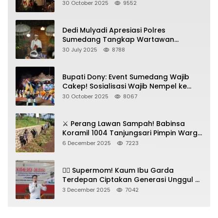
Jadi Kunci!
30 October 2025
9552
Dedi Mulyadi Apresiasi Polres
Sumedang Tangkap Wartawan
Gadungan Pemeras Kades
30 July 2025
8788
Bupati Dony: Event Sumedang Wajib
Cakep! Sosialisasi Wajib Nempel ke
Seni Budaya!
30 October 2025
8067
⚔️ Perang Lawan Sampah! Babinsa
Koramil 1004 Tanjungsari Pimpin Warga
Bersihkan Gorong-Gorong & Plastik
6 December 2025
7223
🦸‍♀️ Supermom! Kaum Ibu Garda
Terdepan Ciptakan Generasi Unggul di
Sumedang
3 December 2025
7042