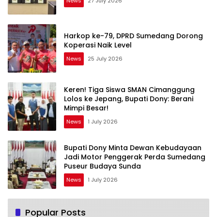
News
27 July 2026
Harkop ke-79, DPRD Sumedang Dorong
Koperasi Naik Level
News
25 July 2026
Keren! Tiga Siswa SMAN Cimanggung
Lolos ke Jepang, Bupati Dony: Berani
Mimpi Besar!
News
1 July 2026
Bupati Dony Minta Dewan Kebudayaan
Jadi Motor Penggerak Perda Sumedang
Puseur Budaya Sunda
News
1 July 2026
Popular Posts