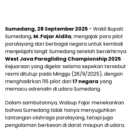
Sumedang, 28 September 2025
– Wakil Bupati
Sumedang,
M. Fajar Aldila
, mengajak para pilot
paralayang dari berbagai negara untuk kembali
menjelajahi langit Sumedang setelah berakhirnya
West Java Paragliding Championship 2025
.
Kejuaraan yang digelar selama sepekan tersebut
resmi ditutup pada Minggu (28/9/2025), dengan
menghadirkan 116 pilot dari
17 negara
yang
memacu adrenalin di udara Sumedang.
Dalam sambutannya, Wabup Fajar menekankan
bahwa Sumedang tidak hanya menyuguhkan
tantangan olahraga paralayang, tetapi juga
pengalaman berkesan di darat maupun di udara.