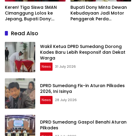
Keren! Tiga Siswa SMAN
Bupati Dony Minta Dewan
Cimanggung Lolos ke
Kebudayaan Jadi Motor
Jepang, Bupati Dony:
Penggerak Perda
Berani Mimpi Besar!
Sumedang Puseur Budaya
Sunda
Read Also
Wakil Ketua DPRD Sumedang Dorong
Kades Baru Lebih Responsif dan Dekat
Warga
News
31 July 2026
DPRD Sumedang Fix-in Aturan Pilkades
2026, Ini Isinya
News
28 July 2026
DPRD Sumedang Gaspol Benahi Aturan
Pilkades