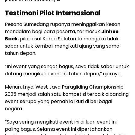
Testimoni Pilot Internasional
Pesona Sumedang rupanya meninggalkan kesan
mendalam bagi para peserta, termasuk
Jinhee
Baek
, pilot asal Korea Selatan. Ia mengaku tidak
sabar untuk kembali mengikuti ajang yang sama
tahun depan.
“Ini event yang sangat bagus, saya tidak sabar untuk
datang mengikuti event ini tahun depan,” ujarnya.
Menurutnya, West Java Paragliding Championship
2025 menjadi salah satu kompetisi terbaik dibanding
event serupa yang pernah ia ikuti di berbagai
negara.
“Saya sering mengikuti event ini di luar, event ini
paling bagus. Selama event ini dipertahankan