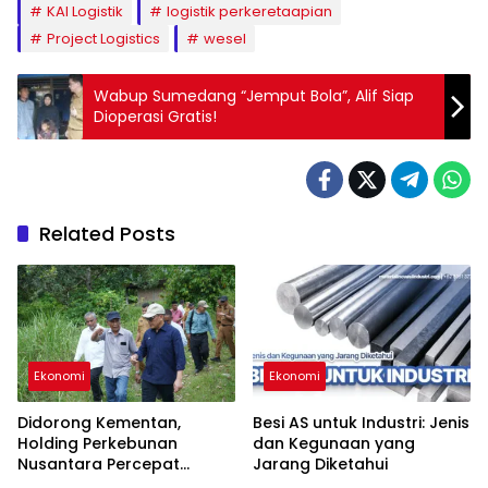
KAI Logistik
logistik perkeretaapian
Project Logistics
wesel
Wabup Sumedang “Jemput Bola”, Alif Siap
Dioperasi Gratis!
Related Posts
Ekonomi
Ekonomi
Didorong Kementan,
Besi AS untuk Industri: Jenis
Holding Perkebunan
dan Kegunaan yang
Nusantara Percepat
Jarang Diketahui
Hilirisasi Gambir Nasional