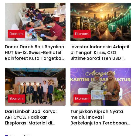
Ekonomi
Ekonomi
Donor Darah Bali: Rayakan
Investor Indonesia Adaptif
HUT ke-13, Swiss-Belhotel
di Tengah Krisis, CEO
Rainforest Kuta Targetkan
Bittime Soroti Tren USDT
30 Kantong Darah untuk
hingga Bitcoin
Selamatkan Nyawa
Ekonomi
Ekonomi
Dari Limbah Jadi Karya:
Tunjukkan Kiprah Nyata
ARTCYCLE Hadirkan
melalui Inovasi
Eksplorasi Material di
Berkelanjutan Terobosan
ASHTA District 8
Pertama di Indonesia,
Srikandi Jasa Marga Raih