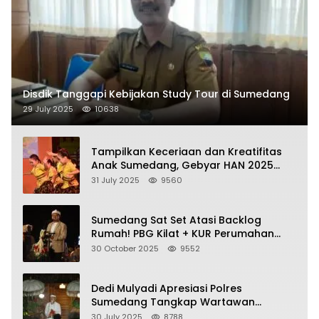
Disdik Tanggapi Kebijakan Study Tour di Sumedang
29 July 2025
10638
Tampilkan Keceriaan dan Kreatifitas
Anak Sumedang, Gebyar HAN 2025
Dihadiri Bupati dan Wabup
31 July 2025
9560
Sumedang Sat Set Atasi Backlog
Rumah! PBG Kilat + KUR Perumahan
Jadi Kunci!
30 October 2025
9552
Dedi Mulyadi Apresiasi Polres
Sumedang Tangkap Wartawan
Gadungan Pemeras Kades
30 July 2025
8788