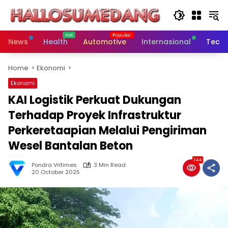
Skip
to
content
News
Health
Automotive
Internasional
Tech
Home
Ekonomi
Ekonomi
KAI Logistik Perkuat Dukungan
Terhadap Proyek Infrastruktur
Perkeretaapian Melalui Pengiriman
Wesel Bantalan Beton
144
Pondra Vritimes
3 Min Read
20 October 2025