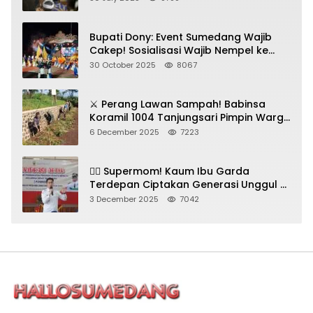
Bupati Dony: Event Sumedang Wajib
Cakep! Sosialisasi Wajib Nempel ke
Seni Budaya!
30 October 2025
8067
⚔️ Perang Lawan Sampah! Babinsa
Koramil 1004 Tanjungsari Pimpin Warga
Bersihkan Gorong-Gorong & Plastik
6 December 2025
7223
🦸‍♀️ Supermom! Kaum Ibu Garda
Terdepan Ciptakan Generasi Unggul di
Sumedang
3 December 2025
7042