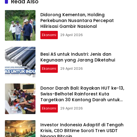
Read Also
Anugerah Kartini
Infrastruktur 2026
Didorong Kementan, Holding
Perkebunan Nusantara Percepat
Hilirisasi Gambir Nasional
Ekonomi
29 April 2026
Besi AS untuk Industri: Jenis dan
Kegunaan yang Jarang Diketahui
Ekonomi
29 April 2026
Donor Darah Bali: Rayakan HUT ke-13,
Swiss-Belhotel Rainforest Kuta
Targetkan 30 Kantong Darah untuk
Selamatkan Nyawa
Ekonomi
29 April 2026
Investor Indonesia Adaptif di Tengah
Krisis, CEO Bittime Soroti Tren USDT
hingga Bitcoin