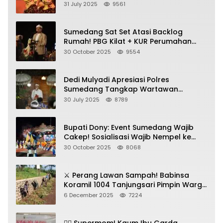
Dihadiri Bupati dan Wabup
31 July 2025
9561
Sumedang Sat Set Atasi Backlog
Rumah! PBG Kilat + KUR Perumahan
Jadi Kunci!
30 October 2025
9554
Dedi Mulyadi Apresiasi Polres
Sumedang Tangkap Wartawan
Gadungan Pemeras Kades
30 July 2025
8789
Bupati Dony: Event Sumedang Wajib
Cakep! Sosialisasi Wajib Nempel ke
Seni Budaya!
30 October 2025
8068
⚔️ Perang Lawan Sampah! Babinsa
Koramil 1004 Tanjungsari Pimpin Warga
Bersihkan Gorong-Gorong & Plastik
6 December 2025
7224
🦸‍♀️ Supermom! Kaum Ibu Garda