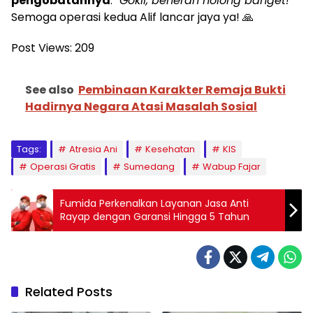
pengobatannya
.”
Gokil, beneran nolong banget!
Semoga operasi kedua Alif lancar jaya ya! 🙏
Post Views:
209
See also
Pembinaan Karakter Remaja Bukti
Hadirnya Negara Atasi Masalah Sosial
Tags:
Atresia Ani
Kesehatan
KIS
Operasi Gratis
Sumedang
Wabup Fajar
Fumida Perkenalkan Layanan Jasa Anti
Rayap dengan Garansi Hingga 5 Tahun
Related Posts