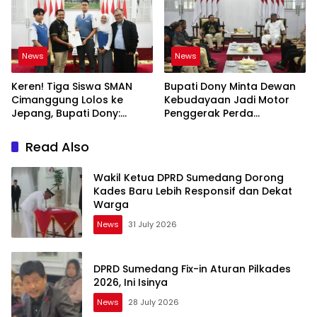
News
News
Keren! Tiga Siswa SMAN
Bupati Dony Minta Dewan
Cimanggung Lolos ke
Kebudayaan Jadi Motor
Jepang, Bupati Dony:
Penggerak Perda
Berani Mimpi Besar!
Sumedang Puseur Budaya
Sunda
Read Also
Wakil Ketua DPRD Sumedang Dorong
Kades Baru Lebih Responsif dan Dekat
Warga
News
31 July 2026
DPRD Sumedang Fix-in Aturan Pilkades
2026, Ini Isinya
News
28 July 2026