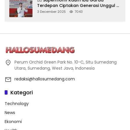
Terdepan Ciptakan Generasi Unggul di
Sumedang
3 December 2025
7043
Perum Orchid Green Park No. 10-C, SItu Sumedang
Utara, Sumedang, West Java, Indonesia
redaksi@hallosumedang.com
Kategori
Technology
News
Ekonomi