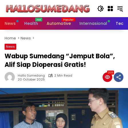
Skip
to
content
News
Health
Automotive
Internasional
Tech
Home
News
News
Wabup Sumedang “Jemput Bola”,
Alif Siap Dioperasi Gratis!
209
Hallo Sumedang
2 Min Read
20 October 2025