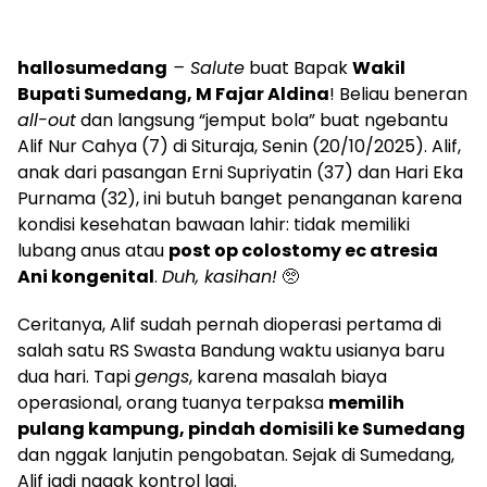
hallosumedang
– Salute
buat Bapak
Wakil
Bupati Sumedang, M Fajar Aldina
! Beliau beneran
all-out
dan langsung “jemput bola” buat ngebantu
Alif Nur Cahya (7) di Situraja, Senin (20/10/2025). Alif,
anak dari pasangan Erni Supriyatin (37) dan Hari Eka
Purnama (32), ini butuh banget penanganan karena
kondisi kesehatan bawaan lahir: tidak memiliki
lubang anus atau
post op colostomy ec atresia
Ani kongenital
.
Duh, kasihan!
🥺
Ceritanya, Alif sudah pernah dioperasi pertama di
salah satu RS Swasta Bandung waktu usianya baru
dua hari. Tapi
gengs
, karena masalah biaya
operasional, orang tuanya terpaksa
memilih
pulang kampung, pindah domisili ke Sumedang
dan nggak lanjutin pengobatan. Sejak di Sumedang,
Alif jadi nggak kontrol lagi.