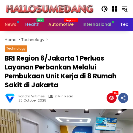
Skip
to
content
News
Health
Automotive
Internasional
Tech
Home
Technology
Technology
BRI Region 6/Jakarta 1 Perluas
Layanan Perbankan Melalui
Pembukaan Unit Kerja di 8 Rumah
Sakit di Jakarta
184
Pondra Vritimes
2 Min Read
23 October 2025