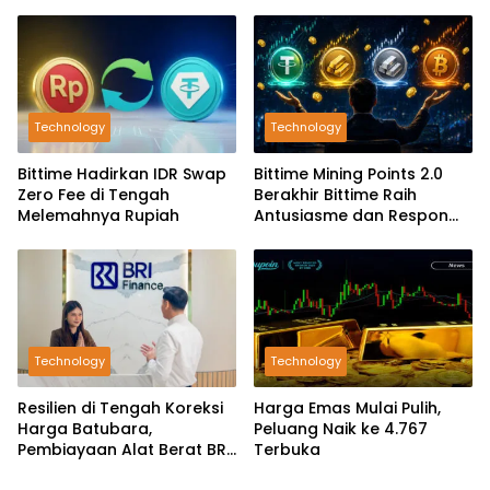
Branding SDM
Technology
Technology
Bittime Hadirkan IDR Swap
Bittime Mining Points 2.0
Zero Fee di Tengah
Berakhir Bittime Raih
Melemahnya Rupiah
Antusiasme dan Respon
Positif Investor
Technology
Technology
Resilien di Tengah Koreksi
Harga Emas Mulai Pulih,
Harga Batubara,
Peluang Naik ke 4.767
Pembiayaan Alat Berat BRI
Terbuka
Finance Ekspansif