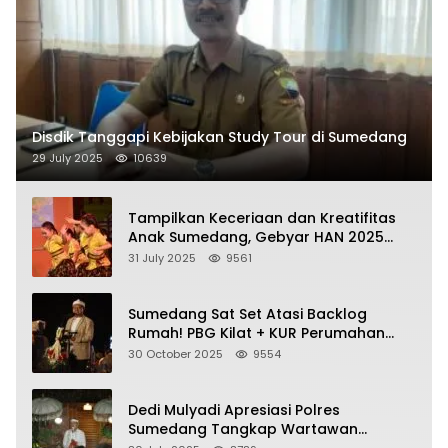
Disdik Tanggapi Kebijakan Study Tour di Sumedang
29 July 2025
10639
Tampilkan Keceriaan dan Kreatifitas
Anak Sumedang, Gebyar HAN 2025
Dihadiri Bupati dan Wabup
31 July 2025
9561
Sumedang Sat Set Atasi Backlog
Rumah! PBG Kilat + KUR Perumahan
Jadi Kunci!
30 October 2025
9554
Dedi Mulyadi Apresiasi Polres
Sumedang Tangkap Wartawan