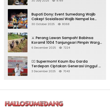
Gadungan Pemeras Kades
30 July 2025
8789
Bupati Dony: Event Sumedang Wajib
Cakep! Sosialisasi Wajib Nempel ke
Seni Budaya!
30 October 2025
8068
⚔️ Perang Lawan Sampah! Babinsa
Koramil 1004 Tanjungsari Pimpin Warga
Bersihkan Gorong-Gorong & Plastik
6 December 2025
7224
🦸‍♀️ Supermom! Kaum Ibu Garda
Terdepan Ciptakan Generasi Unggul di
Sumedang
3 December 2025
7043