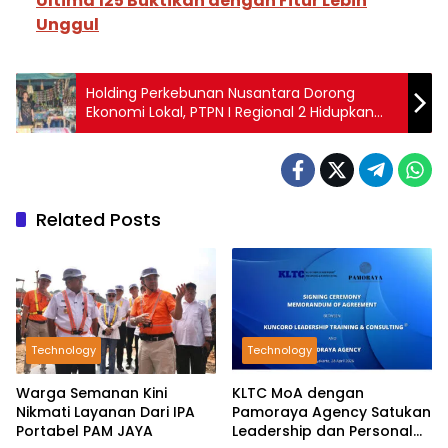
Ultima 125 Buktikan dengan Fitur Lebih
Unggul
Holding Perkebunan Nusantara Dorong
Ekonomi Lokal, PTPN I Regional 2 Hidupkan
Puluhan UMKM
Related Posts
Technology
Technology
Warga Semanan Kini
KLTC MoA dengan
Nikmati Layanan Dari IPA
Pamoraya Agency Satukan
Portabel PAM JAYA
Leadership dan Personal