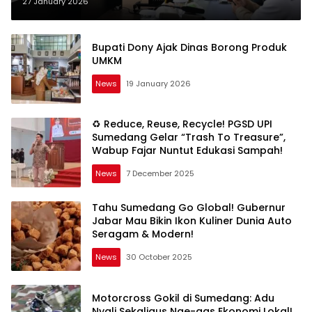
27 January 2026
Bupati Dony Ajak Dinas Borong Produk
UMKM
News
19 January 2026
♻️ Reduce, Reuse, Recycle! PGSD UPI
Sumedang Gelar “Trash To Treasure”,
Wabup Fajar Nuntut Edukasi Sampah!
News
7 December 2025
Tahu Sumedang Go Global! Gubernur
Jabar Mau Bikin Ikon Kuliner Dunia Auto
Seragam & Modern!
News
30 October 2025
Motorcross Gokil di Sumedang: Adu
Nyali Sekaligus Nge-gas Ekonomi Lokal!