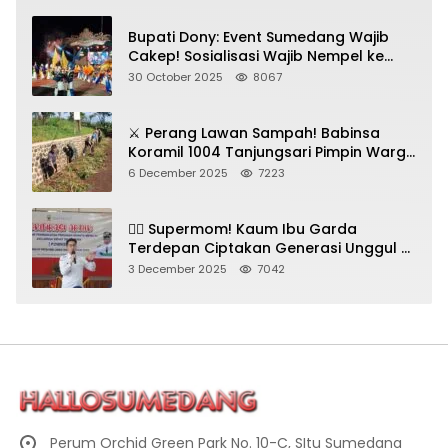
Bupati Dony: Event Sumedang Wajib
Cakep! Sosialisasi Wajib Nempel ke
Seni Budaya!
30 October 2025
8067
⚔️ Perang Lawan Sampah! Babinsa
Koramil 1004 Tanjungsari Pimpin Warga
Bersihkan Gorong-Gorong & Plastik
6 December 2025
7223
🦸‍♀️ Supermom! Kaum Ibu Garda
Terdepan Ciptakan Generasi Unggul di
Sumedang
3 December 2025
7042
Perum Orchid Green Park No. 10-C, SItu Sumedang