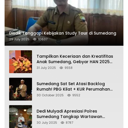
Disdik Tanggapi Kebijakan Study Tour di Sumedang
29 July 2025
10637
Tampilkan Keceriaan dan Kreatifitas
Anak Sumedang, Gebyar HAN 2025
Dihadiri Bupati dan Wabup
31 July 2025
9558
Sumedang Sat Set Atasi Backlog
Rumah! PBG Kilat + KUR Perumahan
Jadi Kunci!
30 October 2025
9552
Dedi Mulyadi Apresiasi Polres
Sumedang Tangkap Wartawan
Gadungan Pemeras Kades
30 July 2025
8787