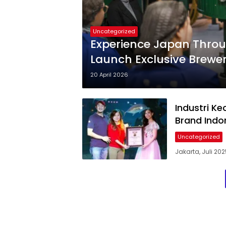
Uncategorized
Experience Japan Thro
Launch Exclusive Brewer
Travelers
20 April 2026
Industri K
Brand Indon
Uncategorized
Jakarta, Juli 20