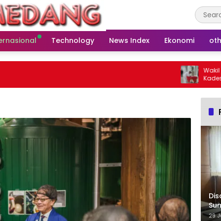
ernasional
Technology
News Index
Ekonomi
oth
Wakil Ketua
Kades Baru L
Warga
Dis
Su
29 J