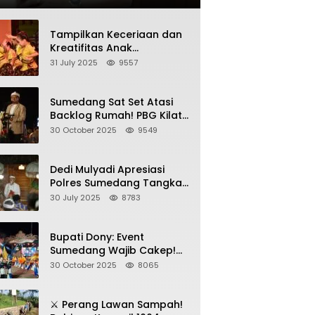
Tampilkan Keceriaan dan
Kreatifitas Anak
Sumedang, Gebyar HAN
31 July 2025
9557
2025 Dihadiri Bupati dan
Wabup
Sumedang Sat Set Atasi
Backlog Rumah! PBG Kilat
+ KUR Perumahan Jadi
30 October 2025
9549
Kunci!
Dedi Mulyadi Apresiasi
Polres Sumedang Tangkap
Wartawan Gadungan
30 July 2025
8783
Pemeras Kades
Bupati Dony: Event
Sumedang Wajib Cakep!
Sosialisasi Wajib Nempel
30 October 2025
8065
ke Seni Budaya!
⚔️ Perang Lawan Sampah!