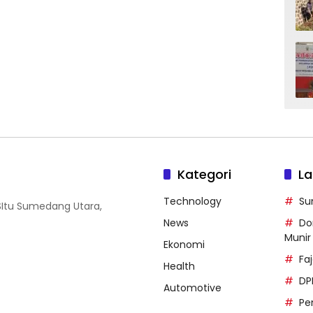
Kategori
La
Technology
Su
SItu Sumedang Utara,
News
Do
Munir
Ekonomi
Faj
Health
DP
Automotive
Pe