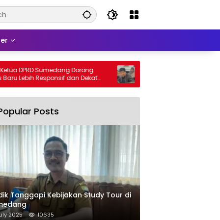
er
 DPRD Sumedang Dorong
DPRD Sumedang Fix-in Aturan Pil
ebih Responsif dan Dekat
2026, Ini Isinya
Popular Posts
dik Tanggapi Kebijakan Study Tour di
medang
uly 2025
10635