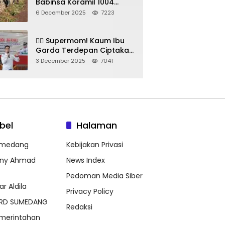
Babinsa Koramil 1004
Tanjungsari Pimpin Warga
6 December 2025
7223
Bersihkan Gorong-Gorong
& Plastik
🦸‍♀️ Supermom! Kaum Ibu
Garda Terdepan Ciptakan
Generasi Unggul di
3 December 2025
7041
Sumedang
bel
Halaman
medang
Kebijakan Privasi
ny Ahmad
News Index
Pedoman Media Siber
ar Aldila
Privacy Policy
RD SUMEDANG
Redaksi
merintahan