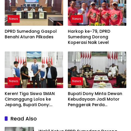
News
News
DPRD Sumedang Gaspol
Harkop ke-79, DPRD
Benahi Aturan Pilkades
Sumedang Dorong
Koperasi Naik Level
News
News
Keren! Tiga Siswa SMAN
Bupati Dony Minta Dewan
Cimanggung Lolos ke
Kebudayaan Jadi Motor
Jepang, Bupati Dony:
Penggerak Perda
Berani Mimpi Besar!
Sumedang Puseur Budaya
Sunda
Read Also