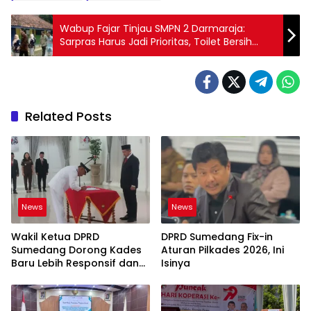
Wabup Fajar Tinjau SMPN 2 Darmaraja:
Sarpras Harus Jadi Prioritas, Toilet Bersih
Wajib Hukumnya
Related Posts
News
News
Wakil Ketua DPRD
DPRD Sumedang Fix-in
Sumedang Dorong Kades
Aturan Pilkades 2026, Ini
Baru Lebih Responsif dan
Isinya
Dekat Warga