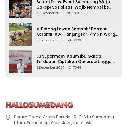
Bupati Dony: Event Sumedang Wajib
Cakep! Sosialisasi Wajib Nempel ke
Seni Budaya!
30 October 2025
8071
⚔️ Perang Lawan Sampah! Babinsa
Koramil 1004 Tanjungsari Pimpin Warga
Bersihkan Gorong-Gorong & Plastik
6 December 2025
7226
🦸‍♀️ Supermom! Kaum Ibu Garda
Terdepan Ciptakan Generasi Unggul di
Sumedang
3 December 2025
7044
Perum Orchid Green Park No. 10-C, SItu Sumedang
Utara, Sumedang, West Java, Indonesia