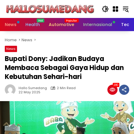
Skip
to
content
News
Health
Automotive
Internasional
Tech
Home
News
News
Bupati Dony: Jadikan Budaya
Membaca Sebagai Gaya Hidup dan
Kebutuhan Sehari-hari
280
Hallo Sumedang
2 Min Read
22 May 2025