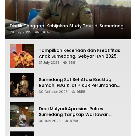
Disdik Tanggapi Kebijakan Study Tour di Sumedang
29 July 2025
10642
Tampilkan Keceriaan dan Kreatifitas
Anak Sumedang, Gebyar HAN 2025
Dihadiri Bupati dan Wabup
31 July 2025
9561
Sumedang Sat Set Atasi Backlog
Rumah! PBG Kilat + KUR Perumahan
Jadi Kunci!
30 October 2025
9555
Dedi Mulyadi Apresiasi Polres
Sumedang Tangkap Wartawan
Gadungan Pemeras Kades
30 July 2025
8789